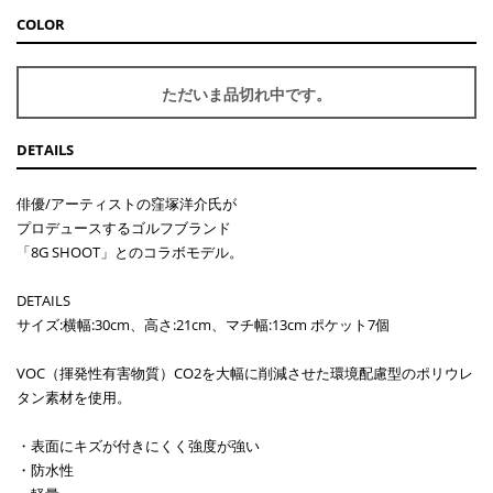
COLOR
お買い物を続ける
カートへ進む
ただいま品切れ中です。
DETAILS
俳優/アーティストの窪塚洋介氏が
プロデュースするゴルフブランド
「8G SHOOT」とのコラボモデル。
DETAILS
サイズ:横幅:30cm、高さ:21cm、マチ幅:13cm ポケット7個
VOC（揮発性有害物質）CO2を大幅に削減させた環境配慮型のポリウレ
タン素材を使用。
・表面にキズが付きにくく強度が強い
・防水性