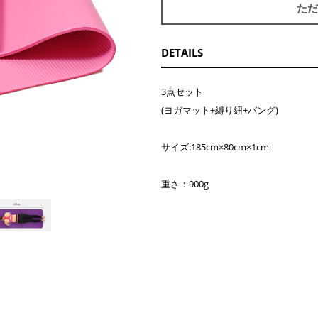
ただ
DETAILS
3点セット
(ヨガマット+縛り紐+バング)
サイズ:185cm×80cm×1cm
お買い物を続ける
カートへ進む
重さ：900g